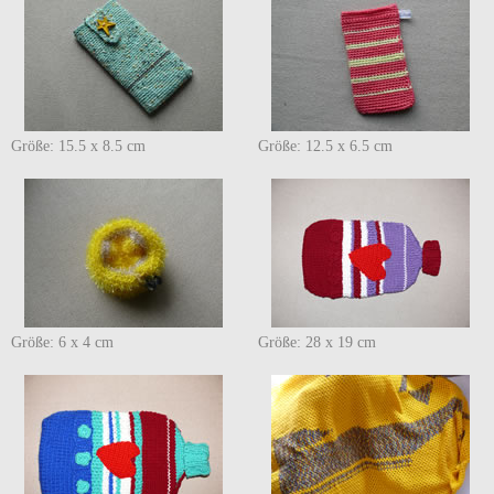
Größe: 15.5 x 8.5 cm
Größe: 12.5 x 6.5 cm
Größe: 6 x 4 cm
Größe: 28 x 19 cm