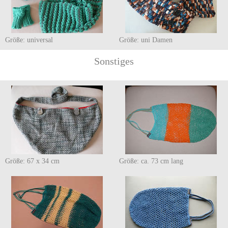
Größe: universal
Größe: uni Damen
Sonstiges
Größe: 67 x 34 cm
Größe: ca. 73 cm lang